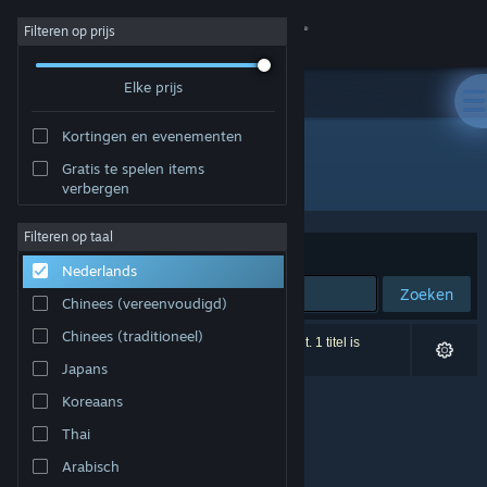
Inloggen
Filteren op prijs
Elke prijs
Winkel
Kortingen en evenementen
Community
Gratis te spelen items
Ontwikkelaar: CPU Dreams
verbergen
Over
Filteren op taal
Sorteren op
Relevantie
Nederlands
Ondersteuning
Zoeken
Chinees (vereenvoudigd)
Taal wijzigen
Chinees (traditioneel)
0 resultaten komen overeen met je zoekopdracht. 1 titel is
uitgesloten op basis van je voorkeuren.
Japans
Download de mobiele Steam-app
Koreaans
Desktopwebsite weergeven
Thai
Arabisch