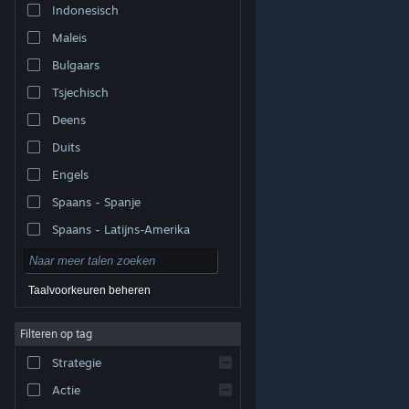
Indonesisch
Maleis
Bulgaars
Tsjechisch
Deens
Duits
Engels
Spaans - Spanje
Spaans - Latijns-Amerika
Taalvoorkeuren beheren
Filteren op tag
© Valve Corporation. Alle rechten voorbehouden. Alle
handelsmerken zijn eigendom van hun respectieve
eigenaren in de Verenigde Staten en andere landen.
Strategie
Privacybeleid
|
Juridische informatie
|
Toegankelijkheid
|
Steam Subscriber Agreement
|
Terugbetalingen
|
Cookies
Actie