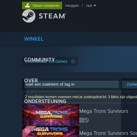
Steam installeren
inloggen
|
taal
WINKEL
COMMUNITY
Ontwikkelaar: CM Games
OVER
Zoek
2 resultaten komen overeen met je zoekopdracht. 3 titels zijn uitge
ONDERSTEUNING
Mega Trons Survivors
Mega Trons Survivors So