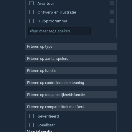
Avontuur
Ontwerp en illustratie
Hulpprogramma
Gratis te spelen
RPG
Filteren op type
MMO
Indie
Filteren op aantal spelers
Vroegtijdige toegang
Filteren op functie
Casual
Filteren op controllerondersteuning
Sim
Racen
Filteren op toegankelijkheidsfunctie
Sport
Filteren op compatibiliteit met Deck
Videoproductie
Geverifieerd
Fotobewerking
Speelbaar
Meer informatie