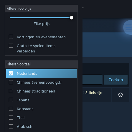
Inloggen
Filteren op prijs
Elke prijs
Winkel
Kortingen en evenementen
Community
Gratis te spelen items
Ontwikkelaar: Brett Jackson
verbergen
Over
Filteren op taal
Sorteren op
Relevantie
Nederlands
Ondersteuning
Zoeken
Chinees (vereenvoudigd)
Taal wijzigen
Chinees (traditioneel)
0 resultaten komen overeen met je zoekopdracht. 3 titels zijn
uitgesloten op basis van je voorkeuren.
Japans
Download de mobiele Steam-app
Koreaans
Desktopwebsite weergeven
Thai
Arabisch