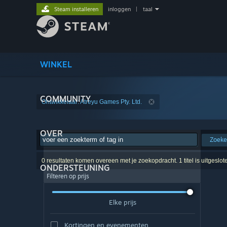
Steam installeren
inloggen
|
taal
WINKEL
COMMUNITY
Ontwikkelaar: Atreyu Games Pty. Ltd.
OVER
Zoek
0 resultaten komen overeen met je zoekopdracht. 1 titel is uitgeslo
ONDERSTEUNING
Filteren op prijs
Elke prijs
Kortingen en evenementen