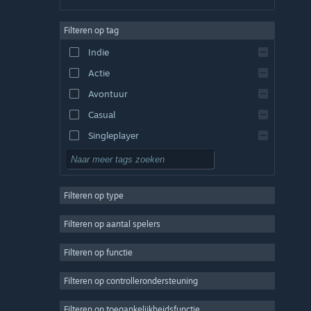
Duits
Filteren op tag
Engels
Indie
Spaans - Spanje
Actie
Spaans - Latijns-Amerika
Avontuur
Casual
Singleplayer
Sim
RPG
Filteren op type
Strategie
2D
Filteren op aantal spelers
Vroegtijdige toegang
Filteren op functie
3D
Filteren op controllerondersteuning
Gratis te spelen
Sfeervol
Filteren op toegankelijkheidsfunctie