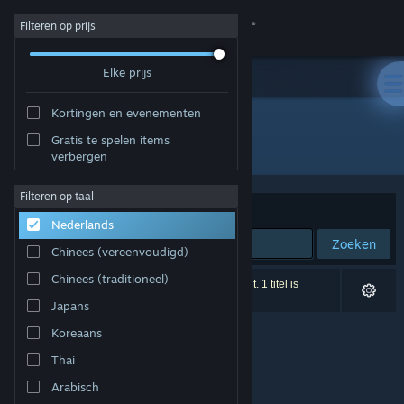
Inloggen
Filteren op prijs
Elke prijs
Winkel
Kortingen en evenementen
Community
Gratis te spelen items
Ontwikkelaar: Ancient Games DS
verbergen
Over
Filteren op taal
Sorteren op
Relevantie
Nederlands
Ondersteuning
Zoeken
Chinees (vereenvoudigd)
Taal wijzigen
Chinees (traditioneel)
0 resultaten komen overeen met je zoekopdracht. 1 titel is
uitgesloten op basis van je voorkeuren.
Japans
Download de mobiele Steam-app
Koreaans
Desktopwebsite weergeven
Thai
Arabisch