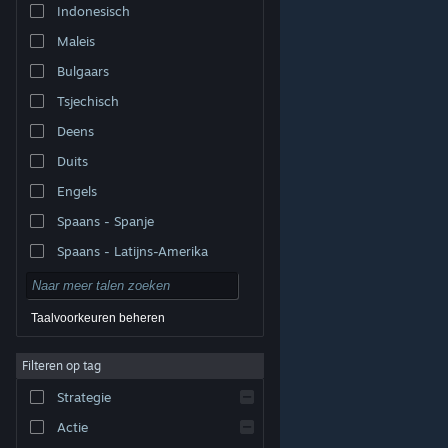
Indonesisch
Maleis
Bulgaars
Tsjechisch
Deens
Duits
Engels
Spaans - Spanje
Spaans - Latijns-Amerika
Taalvoorkeuren beheren
Filteren op tag
© Valve Corporation. Alle rechten voorbehouden. Alle
handelsmerken zijn eigendom van hun respectieve
eigenaren in de Verenigde Staten en andere landen.
Strategie
Privacybeleid
|
Juridische informatie
|
Toegankelijkheid
|
Steam Subscriber Agreement
|
Terugbetalingen
|
Cookies
Actie