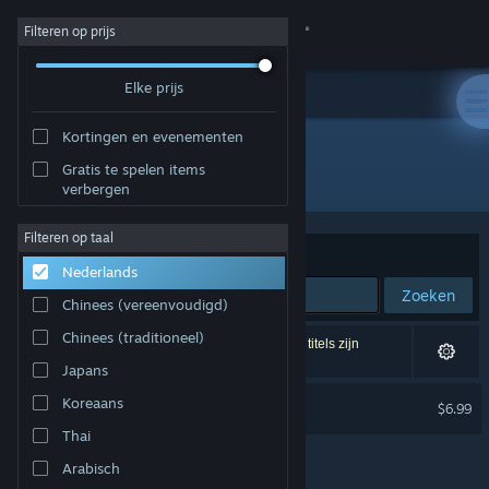
Inloggen
Filteren op prijs
Elke prijs
Winkel
Kortingen en evenementen
Community
Gratis te spelen items
Ontwikkelaar: Ahr Ech
verbergen
Over
Filteren op taal
Sorteren op
Relevantie
Nederlands
Ondersteuning
Zoeken
Chinees (vereenvoudigd)
Taal wijzigen
Chinees (traditioneel)
1 resultaat komt overeen met je zoekopdracht. 2 titels zijn
uitgesloten op basis van je voorkeuren.
Japans
Download de mobiele Steam-app
Pepper Grinder Soundtrack
Koreaans
$6.99
Desktopwebsite weergeven
Thai
Arabisch