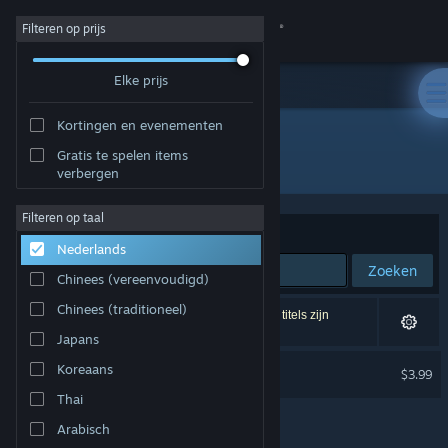
Inloggen
Filteren op prijs
Elke prijs
Winkel
Kortingen en evenementen
Community
Gratis te spelen items
Ontwikkelaar: AMGames TC
verbergen
Over
Filteren op taal
Sorteren op
Relevantie
Nederlands
Ondersteuning
Zoeken
Chinees (vereenvoudigd)
Taal wijzigen
Chinees (traditioneel)
1 resultaat komt overeen met je zoekopdracht. 3 titels zijn
uitgesloten op basis van je voorkeuren.
Japans
Download de mobiele Steam-app
Fable Hospital Soundtrack
Koreaans
$3.99
Desktopwebsite weergeven
Thai
Arabisch