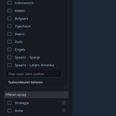
Indonesisch
Maleis
Bulgaars
Tsjechisch
Deens
Duits
Engels
Spaans - Spanje
Spaans - Latijns-Amerika
Taalvoorkeuren beheren
Filteren op tag
© Valve Corporation. Alle rechten voorbehouden. Alle
handelsmerken zijn eigendom van hun respectieve
eigenaren in de Verenigde Staten en andere landen.
Strategie
Privacybeleid
|
Juridische informatie
|
Toegankelijkheid
|
Steam Subscriber Agreement
|
Terugbetalingen
|
Cookies
Actie