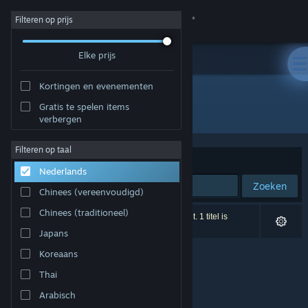
Inloggen
Filteren op prijs
Elke prijs
Winkel
Kortingen en evenementen
Community
Gratis te spelen items
Ontwikkelaar: 3D Talo Finland Ltd.
verbergen
Over
Filteren op taal
Sorteren op
Relevantie
Nederlands
Ondersteuning
Zoeken
Chinees (vereenvoudigd)
Taal wijzigen
Chinees (traditioneel)
0 resultaten komen overeen met je zoekopdracht. 1 titel is
uitgesloten op basis van je voorkeuren.
Japans
Download de mobiele Steam-app
Koreaans
Desktopwebsite weergeven
Thai
Arabisch