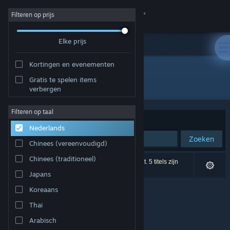
Inloggen
Filteren op prijs
Elke prijs
Winkel
Kortingen en evenementen
Community
Gratis te spelen items
Ontwikkelaar: 3 Sprockets
verbergen
Over
Filteren op taal
Sorteren op
Relevantie
Nederlands
Ondersteuning
Zoeken
Chinees (vereenvoudigd)
Taal wijzigen
Chinees (traditioneel)
0 resultaten komen overeen met je zoekopdracht. 5 titels zijn
uitgesloten op basis van je voorkeuren.
Japans
Download de mobiele Steam-app
Koreaans
Desktopwebsite weergeven
Thai
Arabisch