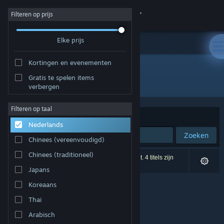
Inloggen
Filteren op prijs
Elke prijs
Winkel
Kortingen en evenementen
Community
Gratis te spelen items
Ontwikkelaar: 25 Crimson
verbergen
Over
Filteren op taal
Sorteren op
Relevantie
Nederlands
Ondersteuning
Zoeken
Chinees (vereenvoudigd)
Taal wijzigen
Chinees (traditioneel)
0 resultaten komen overeen met je zoekopdracht. 4 titels zijn
uitgesloten op basis van je voorkeuren.
Japans
Download de mobiele Steam-app
Koreaans
Desktopwebsite weergeven
Thai
Arabisch