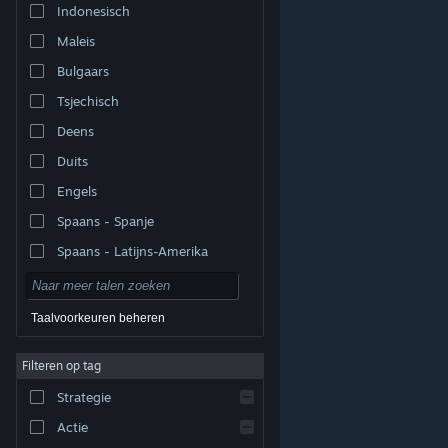
Indonesisch
Maleis
Bulgaars
Tsjechisch
Deens
Duits
Engels
Spaans - Spanje
Spaans - Latijns-Amerika
Taalvoorkeuren beheren
Filteren op tag
© Valve Corporation. Alle rechten voorbehouden. Alle
handelsmerken zijn eigendom van hun respectieve
eigenaren in de Verenigde Staten en andere landen.
Strategie
Privacybeleid
|
Juridische informatie
|
Toegankelijkheid
|
Steam Subscriber Agreement
|
Terugbetalingen
|
Cookies
Actie