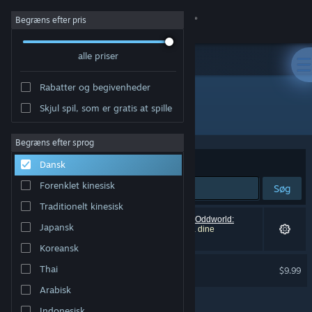
Log på
Begræns efter pris
alle priser
Butik
Rabatter og begivenheder
Fællesskab
Skjul spil, som er gratis at spille
"Oddworld: Abe's Oddysee"
Om
Begræns efter sprog
Sorter efter
Relevans
Dansk
Support
Forenklet kinesisk
Søg
Traditionelt kinesisk
Skift sprog
1 resultat matcher din søgning. 8 titler (inklusive
Oddworld:
Japansk
Abe's Oddysee®
) er blevet udelukket baseret på dine
præferencer.
Hent Steam-mobilappen
Koreansk
Fossil Echo
Thai
$9.99
Vis desktop-webside
Arabisk
Indonesisk