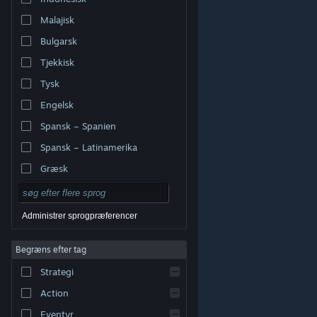
Malajisk
Bulgarsk
Tjekkisk
Tysk
Engelsk
Spansk – Spanien
Spansk – Latinamerika
Græsk
Administrer sprogpræferencer
Begræns efter tag
© Valve Corporation. Alle rettigheder forbeholdes. Alle
Strategi
varemærker tilhører deres respektive indehavere i USA
og andre lande.
Fortrolighedspolitik
|
Juridisk
|
Tilgængelighed
|
Steam-abonnentaftale
|
Action
Refunderinger
|
Cookies
Eventyr