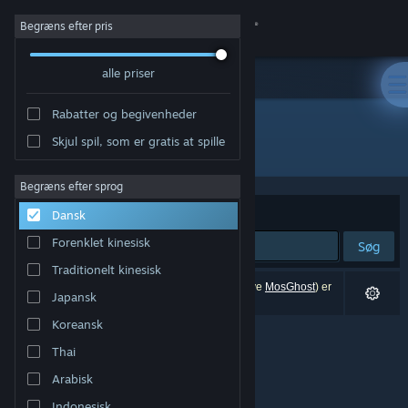
Log på
Begræns efter pris
alle priser
Butik
Rabatter og begivenheder
Fællesskab
Skjul spil, som er gratis at spille
"MosGhost"
Om
Begræns efter sprog
Sorter efter
Relevans
Dansk
Support
Forenklet kinesisk
Søg
Traditionelt kinesisk
Skift sprog
0 resultater matcher din søgning. 2 titler (inklusive
MosGhost
) er
Japansk
blevet udelukket baseret på dine præferencer.
Hent Steam-mobilappen
Koreansk
Thai
Vis desktop-webside
Arabisk
Indonesisk