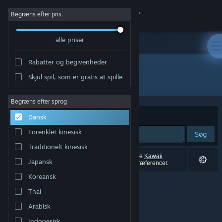
Log på
Begræns efter pris
alle priser
Butik
Rabatter og begivenheder
Fællesskab
Skjul spil, som er gratis at spille
"Kawaii Survivors"
Om
Begræns efter sprog
Sorter efter
Relevans
Dansk
Support
Forenklet kinesisk
Søg
Traditionelt kinesisk
Skift sprog
0 resultater matcher din søgning. 6 titler (inklusive
Kawaii
Japansk
Survivors
) er blevet udelukket baseret på dine præferencer.
Hent Steam-mobilappen
Koreansk
Thai
Vis desktop-webside
Arabisk
Indonesisk