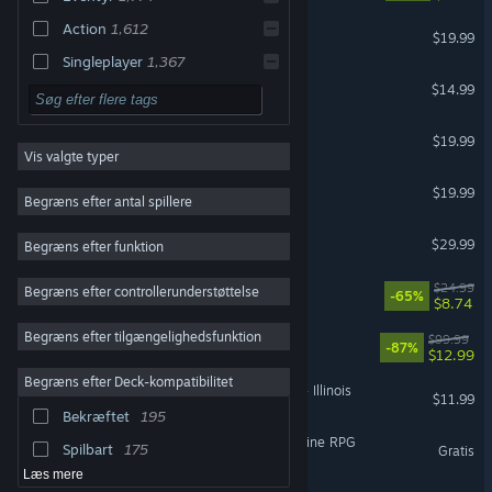
Action
1,612
Euro Truck Simulator 2
$19.99
Singleplayer
1,367
ARK: Survival Evolved
$14.99
Simulation
1,274
Strategi
969
Supermarket Simulator
$19.99
Vis valgte typer
Soundtrack
966
WorldBox - God Simulator
$19.99
2D
861
Begræns efter antal spillere
Rollespil
847
Subnautica
$29.99
Begræns efter funktion
VR understøttet
Atmosfærisk
692
Sun Haven
$24.99
Begræns efter controllerunderstøttelse
Puzzle
689
-65%
$8.74
Farverigt
615
Begræns efter tilgængelighedsfunktion
LEGO® DC Super-Villains
$99.99
-87%
$12.99
Godt soundtrack
611
Begræns efter Deck-kompatibilitet
American Truck Simulator - Illinois
Sødt
547
$11.99
Bekræftet
195
Udforskning
530
Firestone – Idle Clicker Online RPG
Spilbart
175
Gratis
Læs mere