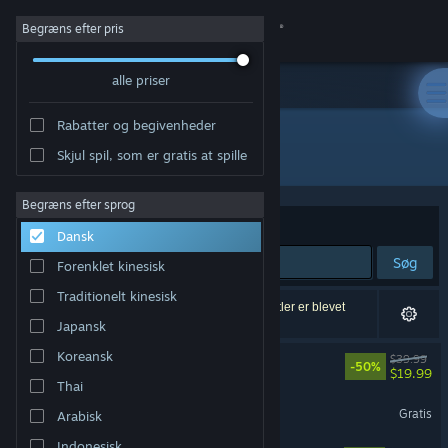
Log på
Begræns efter pris
alle priser
Butik
Rabatter og begivenheder
Fællesskab
Alle produkter
Skjul spil, som er gratis at spille
Om
Begræns efter sprog
Sorter efter
Relevans
Dansk
Support
Søg
Forenklet kinesisk
Traditionelt kinesisk
Skift sprog
12,099 resultater matcher din søgning. 50,644 titler er blevet
ekskluderet baseret på dine præferencer.
Japansk
Hent Steam-mobilappen
Koreansk
Rust
$39.99
-50%
$19.99
Thai
Vis desktop-webside
Dota 2
Gratis
Arabisk
Indonesisk