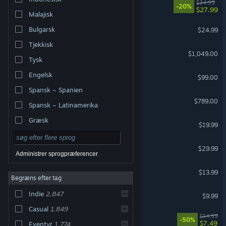
RimWorld
$34.99
-20%
$27.99
Malajisk
Project Zomboid
Bulgarsk
$24.99
Tjekkisk
Steam Machine
$1,049.00
Tysk
Steam Controller
Engelsk
$99.00
Spansk – Spanien
Steam Deck
$789.00
Spansk – Latinamerika
Græsk
American Truck Simulator
$19.99
Farming Simulator 25
$29.99
Administrer sprogpræferencer
Bloons TD 6
$13.99
Begræns efter tag
Garry's Mod
Indie
2,847
$9.99
Casual
1,849
Necesse
$14.99
-50%
$7.49
Eventyr
1,774