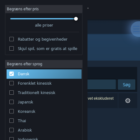
Log på
Begræns efter pris
alle priser
Butik
Rabatter og begivenheder
Fællesskab
Skjul spil, som er gratis at spille
"Dovetail Train Simulator"
Om
Begræns efter sprog
Sorter efter
Navn
Dansk
Support
Forenklet kinesisk
Søg
Traditionelt kinesisk
Skift sprog
0 resultater matcher din søgning. 738 titler er blevet ekskluderet
Japansk
baseret på dine præferencer.
Hent Steam-mobilappen
Koreansk
Thai
Vis desktop-webside
Arabisk
Indonesisk