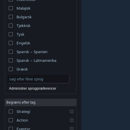
Malajisk
Bulgarsk
Tjekkisk
Tysk
Engelsk
Spansk – Spanien
Spansk – Latinamerika
Græsk
Administrer sprogpræferencer
Begræns efter tag
© Valve Corporation. Alle rettigheder forbeholdes. Alle
Strategi
varemærker tilhører deres respektive indehavere i USA
og andre lande.
Fortrolighedspolitik
|
Juridisk
|
Tilgængelighed
|
Steam-abonnentaftale
|
Action
Refunderinger
|
Cookies
Eventyr