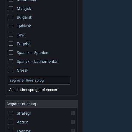
Malajisk
Bulgarsk
Tjekkisk
Tysk
Engelsk
Spansk – Spanien
Spansk – Latinamerika
Græsk
Administrer sprogpræferencer
Begræns efter tag
© Valve Corporation. Alle rettigheder forbeholdes. Alle
Strategi
varemærker tilhører deres respektive indehavere i USA
og andre lande.
Fortrolighedspolitik
|
Juridisk
|
Tilgængelighed
|
Steam-abonnentaftale
|
Action
Refunderinger
|
Cookies
Eventyr