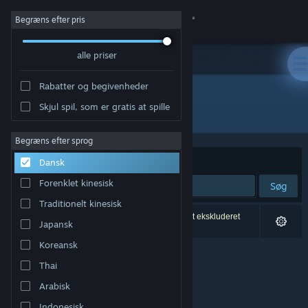
Log på
Begræns efter pris
alle priser
Butik
Rabatter og begivenheder
Fællesskab
Skjul spil, som er gratis at spille
Udgiver: tamationgames
Om
Begræns efter sprog
Sorter efter
Relevans
Dansk
Support
Forenklet kinesisk
Søg
Traditionelt kinesisk
Skift sprog
0 resultater matcher din søgning. 4 titler er blevet ekskluderet
Japansk
baseret på dine præferencer.
Hent Steam-mobilappen
Koreansk
Thai
Vis desktop-webside
Arabisk
Indonesisk