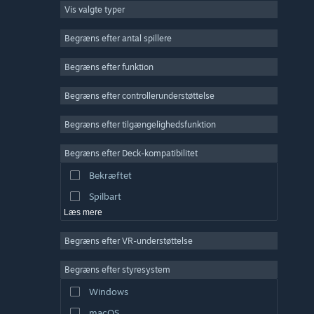
Vis valgte typer
Massiv multiplayer
Indie
Begræns efter antal spillere
Tidlig adgang
Begræns efter funktion
Casual
Begræns efter controllerunderstøttelse
Simulation
Racer
Begræns efter tilgængelighedsfunktion
Sport
Begræns efter Deck-kompatibilitet
Videoproduktion
Bekræftet
Billedredigering
Spilbart
Læs mere
Begræns efter VR-understøttelse
Begræns efter styresystem
Windows
macOS