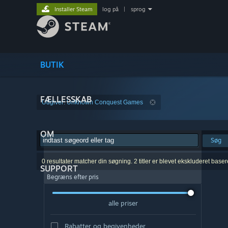
Installer Steam
log på
|
sprog
BUTIK
FÆLLESSKAB
Udgiver: Unknown Conquest Games
OM
Søg
0 resultater matcher din søgning. 2 titler er blevet ekskluderet base
SUPPORT
Begræns efter pris
alle priser
Rabatter og begivenheder