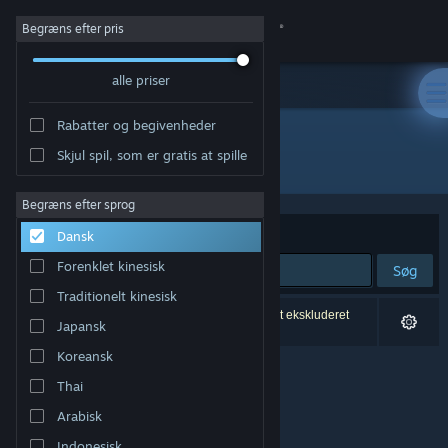
Log på
Begræns efter pris
alle priser
Butik
Rabatter og begivenheder
Fællesskab
Skjul spil, som er gratis at spille
Udgiver: Linked Squad
Om
Begræns efter sprog
Sorter efter
Relevans
Dansk
Support
Forenklet kinesisk
Søg
Traditionelt kinesisk
Skift sprog
0 resultater matcher din søgning. 5 titler er blevet ekskluderet
Japansk
baseret på dine præferencer.
Hent Steam-mobilappen
Koreansk
Thai
Vis desktop-webside
Arabisk
Indonesisk