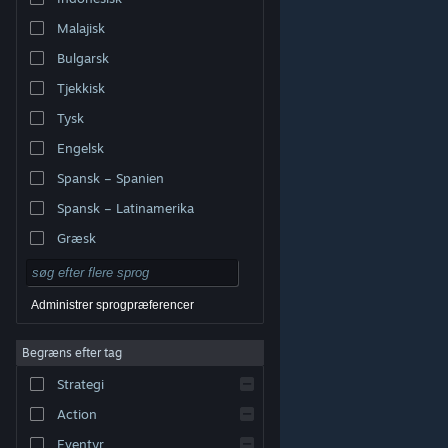
Malajisk
Bulgarsk
Tjekkisk
Tysk
Engelsk
Spansk – Spanien
Spansk – Latinamerika
Græsk
Administrer sprogpræferencer
Begræns efter tag
© Valve Corporation. Alle rettigheder forbeholdes. Alle
Strategi
varemærker tilhører deres respektive indehavere i USA
og andre lande.
Fortrolighedspolitik
|
Juridisk
|
Tilgængelighed
|
Steam-abonnentaftale
|
Action
Refunderinger
|
Cookies
Eventyr