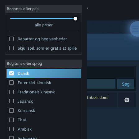
Log på
Begræns efter pris
alle priser
Butik
Rabatter og begivenheder
Fællesskab
Skjul spil, som er gratis at spille
Udgiver: LIGA
Om
Begræns efter sprog
Sorter efter
Relevans
Dansk
Support
Forenklet kinesisk
Søg
Traditionelt kinesisk
Skift sprog
0 resultater matcher din søgning. 2 titler er blevet ekskluderet
Japansk
baseret på dine præferencer.
Hent Steam-mobilappen
Koreansk
Thai
Vis desktop-webside
Arabisk
Indonesisk