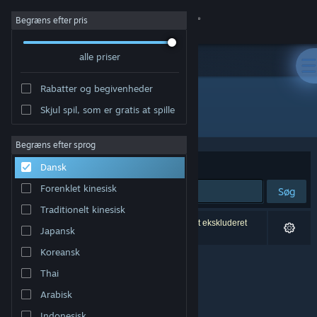
Log på
Begræns efter pris
alle priser
Butik
Rabatter og begivenheder
Fællesskab
Skjul spil, som er gratis at spille
Udgiver: InfiniteSpring Studio
Om
Begræns efter sprog
Sorter efter
Relevans
Dansk
Support
Forenklet kinesisk
Søg
Traditionelt kinesisk
Skift sprog
0 resultater matcher din søgning. 3 titler er blevet ekskluderet
Japansk
baseret på dine præferencer.
Hent Steam-mobilappen
Koreansk
Thai
Vis desktop-webside
Arabisk
Indonesisk