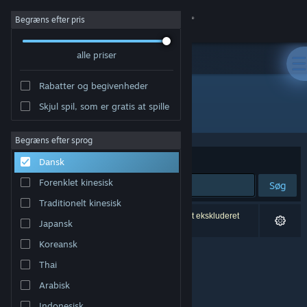
Log på
Begræns efter pris
alle priser
Butik
Rabatter og begivenheder
Fællesskab
Skjul spil, som er gratis at spille
Udgiver: Hopscotch Games
Om
Begræns efter sprog
Sorter efter
Relevans
Dansk
Support
Forenklet kinesisk
Søg
Traditionelt kinesisk
Skift sprog
0 resultater matcher din søgning. 3 titler er blevet ekskluderet
Japansk
baseret på dine præferencer.
Hent Steam-mobilappen
Koreansk
Thai
Vis desktop-webside
Arabisk
Indonesisk