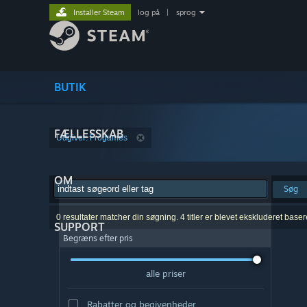
Installer Steam
log på
|
sprog
BUTIK
FÆLLESSKAB
Udgiver: Frogames
OM
Søg
0 resultater matcher din søgning. 4 titler er blevet ekskluderet base
SUPPORT
Begræns efter pris
alle priser
Rabatter og begivenheder