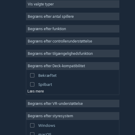
Vis valgte typer
Massiv multiplayer
Indie
Begræns efter antal spillere
Tidlig adgang
Begræns efter funktion
Casual
Begræns efter controllerunderstøttelse
Simulation
Racer
Begræns efter tilgængelighedsfunktion
Sport
Begræns efter Deck-kompatibilitet
Videoproduktion
Bekræftet
Billedredigering
Spilbart
Læs mere
Begræns efter VR-understøttelse
Begræns efter styresystem
Windows
macOS