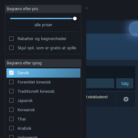
Log på
Begræns efter pris
alle priser
Butik
Rabatter og begivenheder
Fællesskab
Skjul spil, som er gratis at spille
Udgiver: DigitalBadger Design
Om
Begræns efter sprog
Sorter efter
Relevans
Dansk
Support
Forenklet kinesisk
Søg
Traditionelt kinesisk
Skift sprog
0 resultater matcher din søgning. 2 titler er blevet ekskluderet
Japansk
baseret på dine præferencer.
Hent Steam-mobilappen
Koreansk
Thai
Vis desktop-webside
Arabisk
Indonesisk