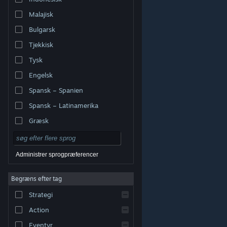
Malajisk
Bulgarsk
Tjekkisk
Tysk
Engelsk
Spansk – Spanien
Spansk – Latinamerika
Græsk
Administrer sprogpræferencer
Begræns efter tag
© Valve Corporation. Alle rettigheder forbeholdes. Alle
Strategi
varemærker tilhører deres respektive indehavere i USA
og andre lande.
Fortrolighedspolitik
|
Juridisk
|
Tilgængelighed
|
Steam-abonnentaftale
|
Action
Refunderinger
|
Cookies
Eventyr