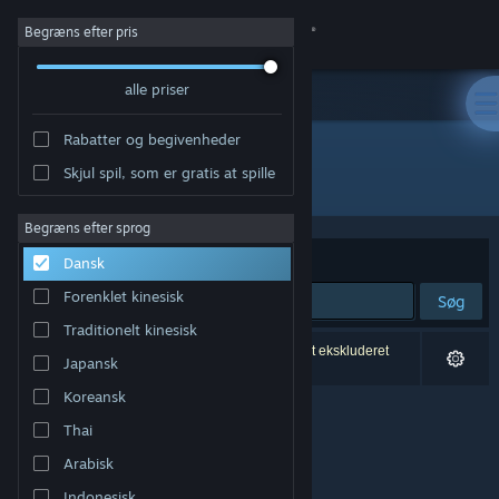
Log på
Begræns efter pris
alle priser
Butik
Rabatter og begivenheder
Fællesskab
Skjul spil, som er gratis at spille
Udgiver: Digital Eel
Om
Begræns efter sprog
Sorter efter
Relevans
Dansk
Support
Forenklet kinesisk
Søg
Traditionelt kinesisk
Skift sprog
0 resultater matcher din søgning. 6 titler er blevet ekskluderet
Japansk
baseret på dine præferencer.
Hent Steam-mobilappen
Koreansk
Thai
Vis desktop-webside
Arabisk
Indonesisk