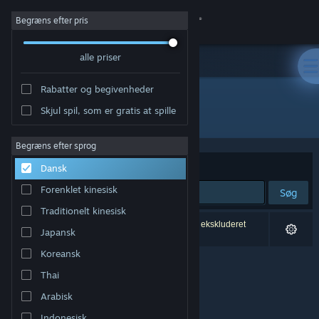
Log på
Begræns efter pris
alle priser
Butik
Rabatter og begivenheder
Fællesskab
Skjul spil, som er gratis at spille
Udgiver: Davy Depuydt
Om
Begræns efter sprog
Sorter efter
Relevans
Dansk
Support
Forenklet kinesisk
Søg
Traditionelt kinesisk
Skift sprog
0 resultater matcher din søgning. 1 titel er blevet ekskluderet
Japansk
baseret på dine præferencer.
Hent Steam-mobilappen
Koreansk
Thai
Vis desktop-webside
Arabisk
Indonesisk