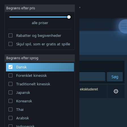
Log på
Begræns efter pris
alle priser
Butik
Rabatter og begivenheder
Fællesskab
Skjul spil, som er gratis at spille
Udgiver: Atreyu Games Pty. Ltd.
Om
Begræns efter sprog
Sorter efter
Relevans
Dansk
Support
Forenklet kinesisk
Søg
Traditionelt kinesisk
Skift sprog
0 resultater matcher din søgning. 1 titel er blevet ekskluderet
Japansk
baseret på dine præferencer.
Hent Steam-mobilappen
Koreansk
Thai
Vis desktop-webside
Arabisk
Indonesisk