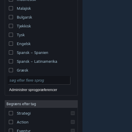
Malajisk
Bulgarsk
Tjekkisk
Tysk
Engelsk
Spansk – Spanien
Spansk – Latinamerika
Græsk
Administrer sprogpræferencer
Begræns efter tag
© Valve Corporation. Alle rettigheder forbeholdes. Alle
Strategi
varemærker tilhører deres respektive indehavere i USA
og andre lande.
Fortrolighedspolitik
|
Juridisk
|
Tilgængelighed
|
Steam-abonnentaftale
|
Action
Refunderinger
|
Cookies
Eventyr