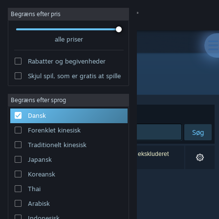
Log på
Begræns efter pris
alle priser
Butik
Rabatter og begivenheder
Fællesskab
Skjul spil, som er gratis at spille
Udgiver: Alexander Haase
Om
Begræns efter sprog
Sorter efter
Relevans
Dansk
Support
Forenklet kinesisk
Søg
Traditionelt kinesisk
Skift sprog
0 resultater matcher din søgning. 1 titel er blevet ekskluderet
Japansk
baseret på dine præferencer.
Hent Steam-mobilappen
Koreansk
Thai
Vis desktop-webside
Arabisk
Indonesisk