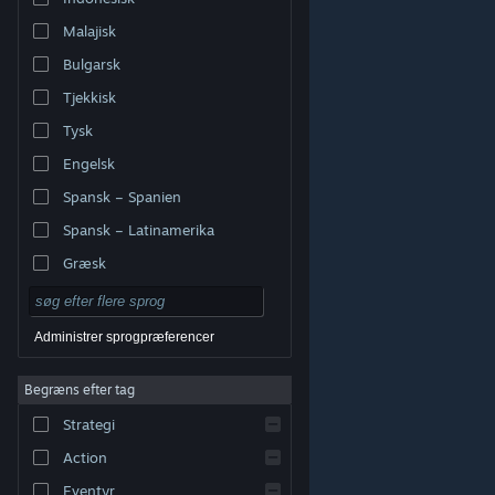
Malajisk
Bulgarsk
Tjekkisk
Tysk
Engelsk
Spansk – Spanien
Spansk – Latinamerika
Græsk
Administrer sprogpræferencer
Begræns efter tag
© Valve Corporation. Alle rettigheder forbeholdes. Alle
Strategi
varemærker tilhører deres respektive indehavere i USA
og andre lande.
Fortrolighedspolitik
|
Juridisk
|
Tilgængelighed
|
Steam-abonnentaftale
|
Action
Refunderinger
|
Cookies
Eventyr