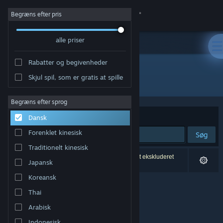
Log på
Begræns efter pris
alle priser
Butik
Rabatter og begivenheder
Fællesskab
Skjul spil, som er gratis at spille
Udgiver: Alex Ilitchev
Om
Begræns efter sprog
Sorter efter
Relevans
Dansk
Support
Forenklet kinesisk
Søg
Traditionelt kinesisk
Skift sprog
0 resultater matcher din søgning. 4 titler er blevet ekskluderet
Japansk
baseret på dine præferencer.
Hent Steam-mobilappen
Koreansk
Thai
Vis desktop-webside
Arabisk
Indonesisk