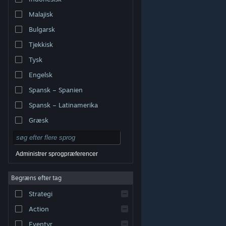
Malajisk
Bulgarsk
Tjekkisk
Tysk
Engelsk
Spansk – Spanien
Spansk – Latinamerika
Græsk
Administrer sprogpræferencer
Begræns efter tag
© Valve Corporation. Alle rettigheder forbeholdes. Alle
Strategi
varemærker tilhører deres respektive indehavere i USA
og andre lande.
Fortrolighedspolitik
|
Juridisk
|
Tilgængelighed
|
Steam-abonnentaftale
|
Action
Refunderinger
|
Cookies
Eventyr