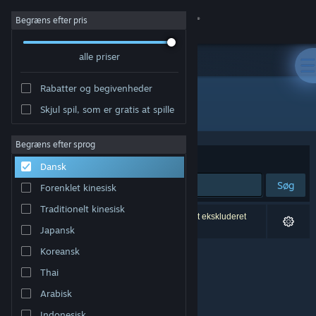
Log på
Begræns efter pris
alle priser
Butik
Rabatter og begivenheder
Fællesskab
Alle produkter
Skjul spil, som er gratis at spille
Om
Begræns efter sprog
Sorter efter
Relevans
Dansk
Support
Søg
Forenklet kinesisk
Traditionelt kinesisk
Skift sprog
0 resultater matcher din søgning. 3 titler er blevet ekskluderet
baseret på dine præferencer.
Japansk
Hent Steam-mobilappen
Koreansk
Thai
Vis desktop-webside
Arabisk
Indonesisk