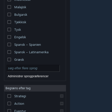
Malajisk
Bulgarsk
Tjekkisk
Tysk
Engelsk
Spansk – Spanien
Spansk – Latinamerika
Græsk
Administrer sprogpræferencer
Begræns efter tag
© Valve Corporation. Alle rettigheder forbeholdes. Alle
Strategi
varemærker tilhører deres respektive indehavere i USA
og andre lande.
Fortrolighedspolitik
|
Juridisk
|
Tilgængelighed
|
Steam-abonnentaftale
|
Action
Refunderinger
|
Cookies
Eventyr