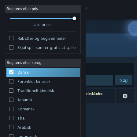
Log på
Begræns efter pris
alle priser
Butik
Rabatter og begivenheder
Fællesskab
Alle produkter
Skjul spil, som er gratis at spille
Om
Begræns efter sprog
Sorter efter
Relevans
Dansk
Support
Søg
Forenklet kinesisk
Traditionelt kinesisk
Skift sprog
0 resultater matcher din søgning. 1 titel er blevet ekskluderet
baseret på dine præferencer.
Japansk
Hent Steam-mobilappen
Koreansk
Thai
Vis desktop-webside
Arabisk
Indonesisk