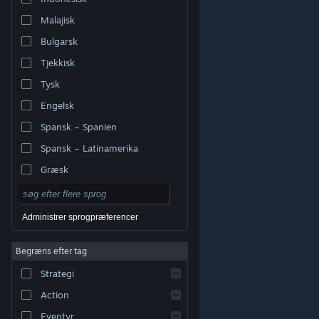
Malajisk
Bulgarsk
Tjekkisk
Tysk
Engelsk
Spansk – Spanien
Spansk – Latinamerika
Græsk
Administrer sprogpræferencer
Begræns efter tag
© Valve Corporation. Alle rettigheder forbeholdes. Alle
Strategi
varemærker tilhører deres respektive indehavere i USA
og andre lande.
Fortrolighedspolitik
|
Juridisk
|
Tilgængelighed
|
Steam-abonnentaftale
|
Action
Refunderinger
|
Cookies
Eventyr