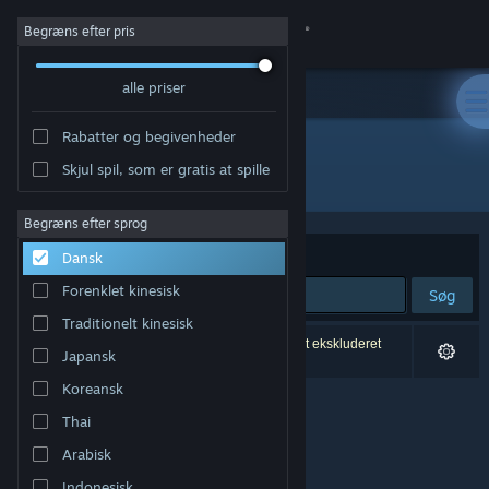
Log på
Begræns efter pris
alle priser
Butik
Rabatter og begivenheder
Fællesskab
Skjul spil, som er gratis at spille
Udvikler: iRacing
Om
Begræns efter sprog
Sorter efter
Relevans
Dansk
Support
Forenklet kinesisk
Søg
Traditionelt kinesisk
Skift sprog
0 resultater matcher din søgning. 3 titler er blevet ekskluderet
Japansk
baseret på dine præferencer.
Hent Steam-mobilappen
Koreansk
Thai
Vis desktop-webside
Arabisk
Indonesisk