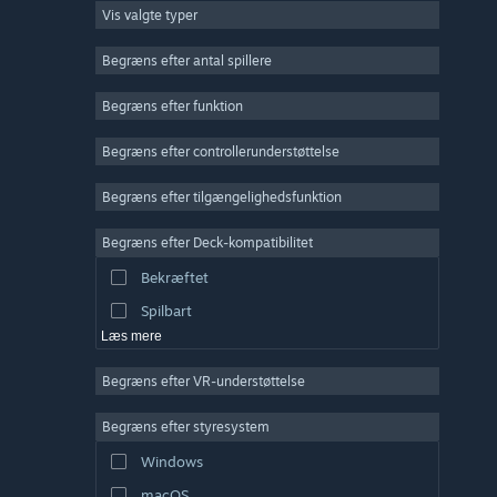
Vis valgte typer
Massiv multiplayer
Indie
Begræns efter antal spillere
Tidlig adgang
Begræns efter funktion
Casual
Begræns efter controllerunderstøttelse
Simulation
Racer
Begræns efter tilgængelighedsfunktion
Sport
Begræns efter Deck-kompatibilitet
Videoproduktion
Bekræftet
Billedredigering
Spilbart
Læs mere
Begræns efter VR-understøttelse
Begræns efter styresystem
Windows
macOS