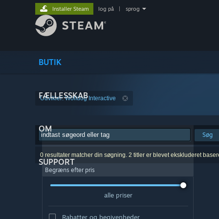
Installer Steam
log på
|
sprog
BUTIK
FÆLLESSKAB
Udvikler: Wolfdog Interactive
OM
Søg
0 resultater matcher din søgning. 2 titler er blevet ekskluderet base
SUPPORT
Begræns efter pris
alle priser
Rabatter og begivenheder