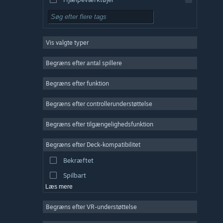
Gratis at spille
Rollespil
Vis valgte typer
Massiv multiplayer
Indie
Begræns efter antal spillere
Tidlig adgang
Begræns efter funktion
Casual
Begræns efter controllerunderstøttelse
Simulation
Racer
Begræns efter tilgængelighedsfunktion
Sport
Begræns efter Deck-kompatibilitet
Videoproduktion
Bekræftet
Billedredigering
Spilbart
Læs mere
Begræns efter VR-understøttelse