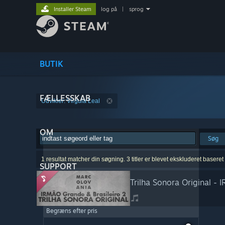
Installer Steam
log på
|
sprog
BUTIK
FÆLLESSKAB
Udvikler: Virgula Leal
OM
Søg
1 resultat matcher din søgning. 3 titler er blevet ekskluderet basere
SUPPORT
Trilha Sonora Original -
Begræns efter pris