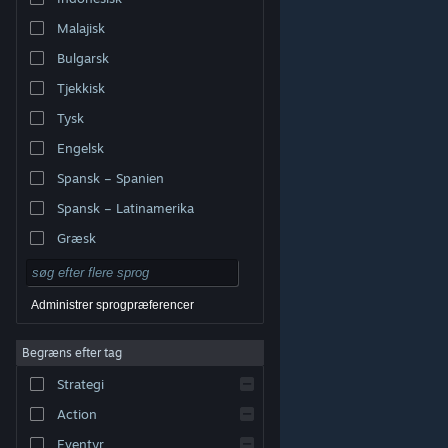
Malajisk
Bulgarsk
Tjekkisk
Tysk
Engelsk
Spansk – Spanien
Spansk – Latinamerika
Græsk
Administrer sprogpræferencer
Begræns efter tag
© Valve Corporation. Alle rettigheder forbeholdes. Alle
Strategi
varemærker tilhører deres respektive indehavere i USA
og andre lande.
Fortrolighedspolitik
|
Juridisk
|
Tilgængelighed
|
Steam-abonnentaftale
|
Action
Refunderinger
|
Cookies
Eventyr