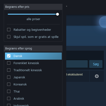
Log på
Begræns efter pris
alle priser
Butik
Rabatter og begivenheder
Fællesskab
Skjul spil, som er gratis at spille
Udvikler: VictoryXR
Om
Begræns efter sprog
Sorter efter
Relevans
Dansk
Support
Forenklet kinesisk
Søg
Traditionelt kinesisk
Skift sprog
0 resultater matcher din søgning. 7 titler er blevet ekskluderet
Japansk
baseret på dine præferencer.
Hent Steam-mobilappen
Koreansk
Thai
Vis desktop-webside
Arabisk
Indonesisk