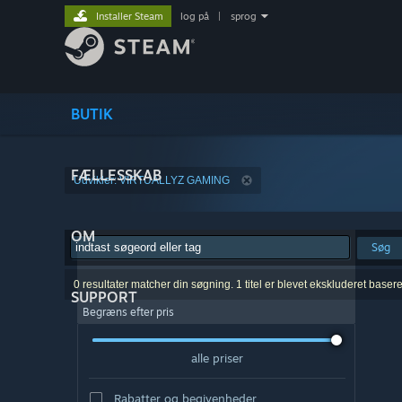
Installer Steam
log på
|
sprog
BUTIK
FÆLLESSKAB
Udvikler: VIRTUALLYZ GAMING
OM
Søg
0 resultater matcher din søgning. 1 titel er blevet ekskluderet baser
SUPPORT
Begræns efter pris
alle priser
Rabatter og begivenheder