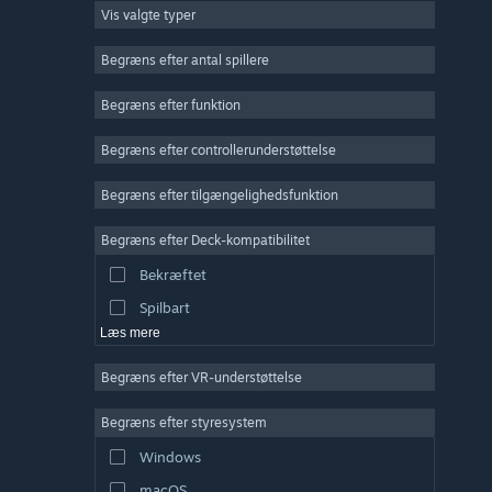
Vis valgte typer
Massiv multiplayer
Indie
Begræns efter antal spillere
Tidlig adgang
Begræns efter funktion
Casual
Begræns efter controllerunderstøttelse
Simulation
Racer
Begræns efter tilgængelighedsfunktion
Sport
Begræns efter Deck-kompatibilitet
Videoproduktion
Bekræftet
Billedredigering
Spilbart
Læs mere
Begræns efter VR-understøttelse
Begræns efter styresystem
Windows
macOS