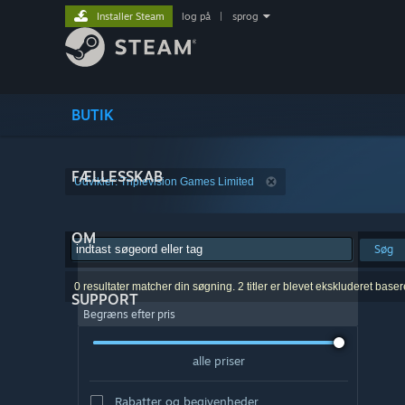
Installer Steam
log på
|
sprog
BUTIK
FÆLLESSKAB
Udvikler: Triplevision Games Limited
OM
Søg
0 resultater matcher din søgning. 2 titler er blevet ekskluderet base
SUPPORT
Begræns efter pris
alle priser
Rabatter og begivenheder