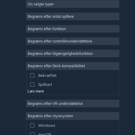
Vis valgte typer
Massiv multiplayer
Indie
Begræns efter antal spillere
Tidlig adgang
Begræns efter funktion
Casual
Begræns efter controllerunderstøttelse
Simulation
Racer
Begræns efter tilgængelighedsfunktion
Sport
Begræns efter Deck-kompatibilitet
Videoproduktion
Bekræftet
Billedredigering
Spilbart
Læs mere
Begræns efter VR-understøttelse
Begræns efter styresystem
Windows
macOS