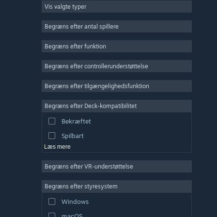
Vis valgte typer
Massiv multiplayer
Indie
Begræns efter antal spillere
Tidlig adgang
Begræns efter funktion
Casual
Begræns efter controllerunderstøttelse
Simulation
Racer
Begræns efter tilgængelighedsfunktion
Sport
Begræns efter Deck-kompatibilitet
Videoproduktion
Bekræftet
Billedredigering
Spilbart
Læs mere
Begræns efter VR-understøttelse
Begræns efter styresystem
Windows
macOS