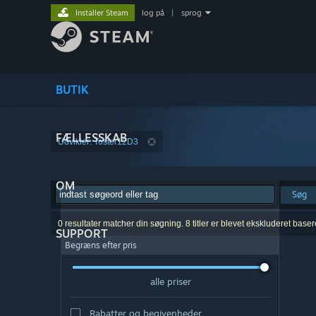
Installer Steam
log på
|
sprog
BUTIK
FÆLLESSKAB
Udvikler: Toster12D3
OM
Søg
0 resultater matcher din søgning. 8 titler er blevet ekskluderet base
SUPPORT
Begræns efter pris
alle priser
Rabatter og begivenheder