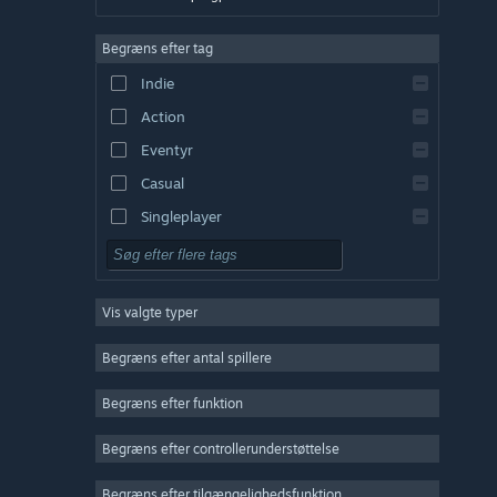
Engelsk
Begræns efter tag
Spansk – Spanien
Indie
Spansk – Latinamerika
Action
Græsk
Eventyr
Casual
Singleplayer
Simulation
Rollespil
Vis valgte typer
Strategi
2D
Begræns efter antal spillere
Tidlig adgang
Begræns efter funktion
3D
Begræns efter controllerunderstøttelse
Gratis at spille
Atmosfærisk
Begræns efter tilgængelighedsfunktion