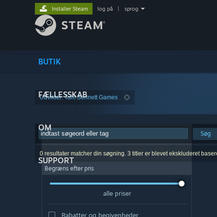
Installer Steam
log på
|
sprog
BUTIK
FÆLLESSKAB
Udvikler: Tom Sennett Games
OM
Søg
0 resultater matcher din søgning. 3 titler er blevet ekskluderet base
SUPPORT
Begræns efter pris
alle priser
Rabatter og begivenheder