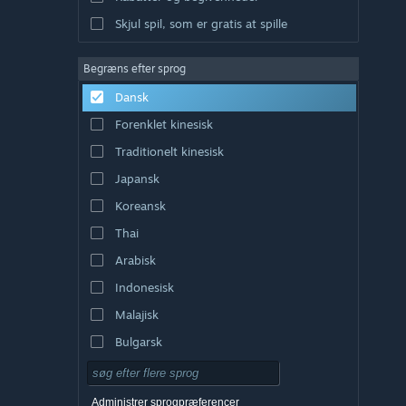
Skjul spil, som er gratis at spille
Begræns efter sprog
Dansk
Forenklet kinesisk
Traditionelt kinesisk
Japansk
Koreansk
Thai
Arabisk
Indonesisk
Malajisk
Bulgarsk
Tjekkisk
Tysk
Administrer sprogpræferencer