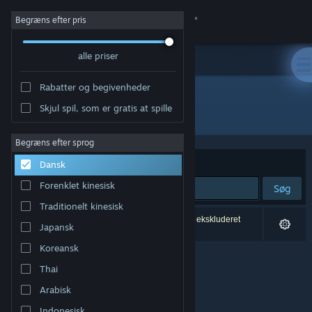
Log på
Begræns efter pris
alle priser
Butik
Rabatter og begivenheder
Fællesskab
Skjul spil, som er gratis at spille
Udvikler: Tech Turtles
Om
Begræns efter sprog
Sorter efter
Relevans
Dansk
Support
Forenklet kinesisk
Søg
Traditionelt kinesisk
Skift sprog
0 resultater matcher din søgning. 1 titel er blevet ekskluderet
Japansk
baseret på dine præferencer.
Hent Steam-mobilappen
Koreansk
Thai
Vis desktop-webside
Arabisk
Indonesisk