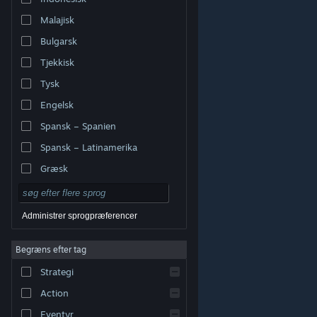
Malajisk
Bulgarsk
Tjekkisk
Tysk
Engelsk
Spansk – Spanien
Spansk – Latinamerika
Græsk
Administrer sprogpræferencer
Begræns efter tag
© Valve Corporation. Alle rettigheder forbeholdes. Alle
Strategi
varemærker tilhører deres respektive indehavere i USA
og andre lande.
Fortrolighedspolitik
|
Juridisk
|
Tilgængelighed
|
Steam-abonnentaftale
|
Action
Refunderinger
|
Cookies
Eventyr