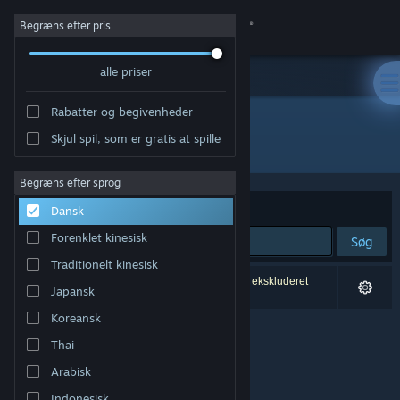
Log på
Begræns efter pris
alle priser
Butik
Rabatter og begivenheder
Fællesskab
Skjul spil, som er gratis at spille
Udvikler: Team VAC
Om
Begræns efter sprog
Sorter efter
Relevans
Dansk
Support
Forenklet kinesisk
Søg
Traditionelt kinesisk
Skift sprog
0 resultater matcher din søgning. 1 titel er blevet ekskluderet
Japansk
baseret på dine præferencer.
Hent Steam-mobilappen
Koreansk
Thai
Vis desktop-webside
Arabisk
Indonesisk