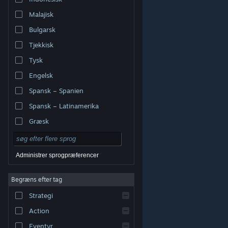
Malajisk
Bulgarsk
Tjekkisk
Tysk
Engelsk
Spansk – Spanien
Spansk – Latinamerika
Græsk
Administrer sprogpræferencer
Begræns efter tag
© Valve Corporation. Alle rettigheder forbeholdes. Alle
Strategi
varemærker tilhører deres respektive indehavere i USA
og andre lande.
Fortrolighedspolitik
|
Juridisk
|
Tilgængelighed
|
Steam-abonnentaftale
|
Action
Refunderinger
|
Cookies
Eventyr