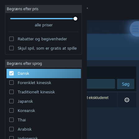
Log på
Begræns efter pris
alle priser
Butik
Rabatter og begivenheder
Fællesskab
Skjul spil, som er gratis at spille
Udvikler: Tao Langston
Om
Begræns efter sprog
Sorter efter
Relevans
Dansk
Support
Forenklet kinesisk
Søg
Traditionelt kinesisk
Skift sprog
0 resultater matcher din søgning. 2 titler er blevet ekskluderet
Japansk
baseret på dine præferencer.
Hent Steam-mobilappen
Koreansk
Thai
Vis desktop-webside
Arabisk
Indonesisk