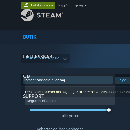
Installer Steam
log på
|
sprog
BUTIK
FÆLLESSKAB
Udvikler: SukeraSparo
OM
Søg
0 resultater matcher din søgning. 3 titler er blevet ekskluderet base
SUPPORT
Begræns efter pris
alle priser
Rabatter og begivenheder