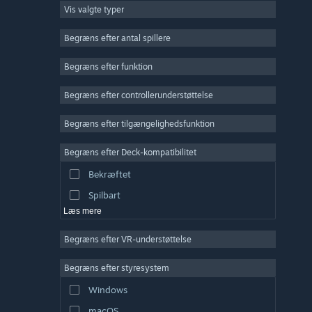
Vis valgte typer
Massiv multiplayer
Indie
Begræns efter antal spillere
Tidlig adgang
Begræns efter funktion
Casual
Begræns efter controllerunderstøttelse
Simulation
Racer
Begræns efter tilgængelighedsfunktion
Sport
Begræns efter Deck-kompatibilitet
Videoproduktion
Bekræftet
Billedredigering
Spilbart
Læs mere
Begræns efter VR-understøttelse
Begræns efter styresystem
Windows
macOS