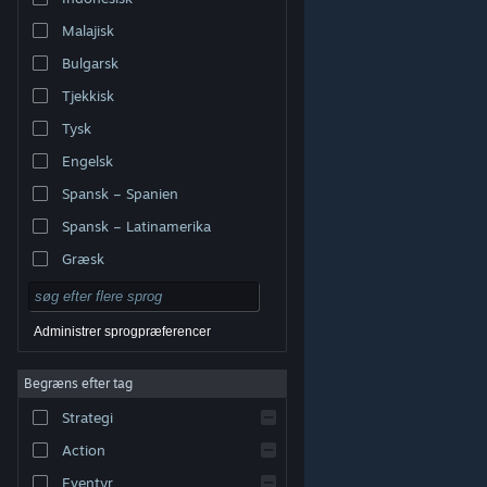
Malajisk
Bulgarsk
Tjekkisk
Tysk
Engelsk
Spansk – Spanien
Spansk – Latinamerika
Græsk
Administrer sprogpræferencer
Begræns efter tag
© Valve Corporation. Alle rettigheder forbeholdes. Alle
Strategi
varemærker tilhører deres respektive indehavere i USA
og andre lande.
Fortrolighedspolitik
|
Juridisk
|
Tilgængelighed
|
Steam-abonnentaftale
|
Action
Refunderinger
|
Cookies
Eventyr