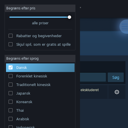
Log på
Begræns efter pris
alle priser
Butik
Rabatter og begivenheder
Fællesskab
Skjul spil, som er gratis at spille
Udvikler: Stratosphereoff
Om
Begræns efter sprog
Sorter efter
Relevans
Dansk
Support
Forenklet kinesisk
Søg
Traditionelt kinesisk
Skift sprog
0 resultater matcher din søgning. 1 titel er blevet ekskluderet
Japansk
baseret på dine præferencer.
Hent Steam-mobilappen
Koreansk
Thai
Vis desktop-webside
Arabisk
Indonesisk