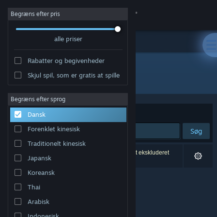
Log på
Begræns efter pris
alle priser
Butik
Rabatter og begivenheder
Fællesskab
Skjul spil, som er gratis at spille
Udvikler: Sea of Ghosts
Om
Begræns efter sprog
Sorter efter
Relevans
Dansk
Support
Forenklet kinesisk
Søg
Traditionelt kinesisk
Skift sprog
0 resultater matcher din søgning. 3 titler er blevet ekskluderet
Japansk
baseret på dine præferencer.
Hent Steam-mobilappen
Koreansk
Thai
Vis desktop-webside
Arabisk
Indonesisk