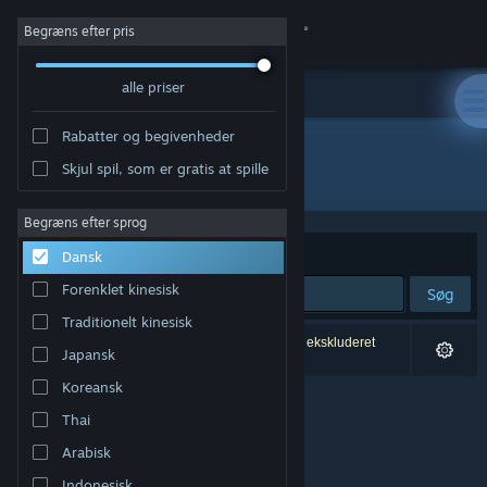
Log på
Begræns efter pris
alle priser
Butik
Rabatter og begivenheder
Fællesskab
Skjul spil, som er gratis at spille
Udvikler: Scary Dinner Games
Om
Begræns efter sprog
Sorter efter
Relevans
Dansk
Support
Forenklet kinesisk
Søg
Traditionelt kinesisk
Skift sprog
0 resultater matcher din søgning. 1 titel er blevet ekskluderet
Japansk
baseret på dine præferencer.
Hent Steam-mobilappen
Koreansk
Thai
Vis desktop-webside
Arabisk
Indonesisk