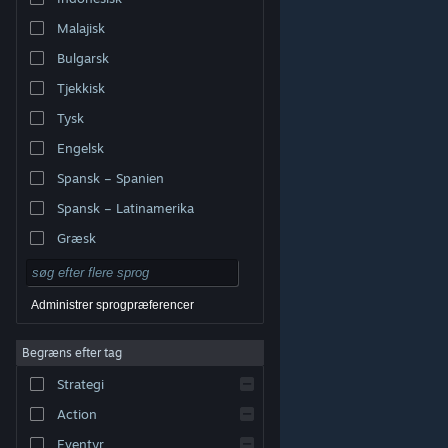
Malajisk
Bulgarsk
Tjekkisk
Tysk
Engelsk
Spansk – Spanien
Spansk – Latinamerika
Græsk
Administrer sprogpræferencer
Begræns efter tag
© Valve Corporation. Alle rettigheder forbeholdes. Alle
Strategi
varemærker tilhører deres respektive indehavere i USA
og andre lande.
Fortrolighedspolitik
|
Juridisk
|
Tilgængelighed
|
Steam-abonnentaftale
|
Action
Refunderinger
|
Cookies
Eventyr