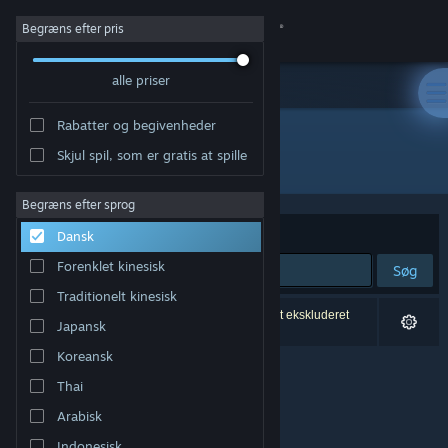
Log på
Begræns efter pris
alle priser
Butik
Rabatter og begivenheder
Fællesskab
Skjul spil, som er gratis at spille
Udvikler: Royex Studio
Om
Begræns efter sprog
Sorter efter
Relevans
Dansk
Support
Forenklet kinesisk
Søg
Traditionelt kinesisk
Skift sprog
0 resultater matcher din søgning. 2 titler er blevet ekskluderet
Japansk
baseret på dine præferencer.
Hent Steam-mobilappen
Koreansk
Thai
Vis desktop-webside
Arabisk
Indonesisk