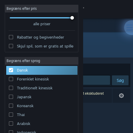
Log på
Begræns efter pris
alle priser
Butik
Rabatter og begivenheder
Fællesskab
Skjul spil, som er gratis at spille
Udvikler: RomanKitayama
Om
Begræns efter sprog
Sorter efter
Relevans
Dansk
Support
Forenklet kinesisk
Søg
Traditionelt kinesisk
Skift sprog
0 resultater matcher din søgning. 2 titler er blevet ekskluderet
Japansk
baseret på dine præferencer.
Hent Steam-mobilappen
Koreansk
Thai
Vis desktop-webside
Arabisk
Indonesisk