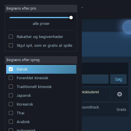
Log på
Begræns efter pris
alle priser
Butik
Rabatter og begivenheder
Fællesskab
Skjul spil, som er gratis at spille
Udvikler: Redact Games
Om
Begræns efter sprog
Sorter efter
Relevans
Dansk
Support
Forenklet kinesisk
Søg
Traditionelt kinesisk
Skift sprog
1 resultat matcher din søgning. 2 titler er blevet ekskluderet
Japansk
baseret på dine præferencer.
Hent Steam-mobilappen
Koreansk
Dread X Collection Year 1 Soundtrack
Gratis
Thai
Vis desktop-webside
Arabisk
Indonesisk