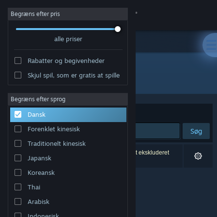
Log på
Begræns efter pris
alle priser
Butik
Rabatter og begivenheder
Fællesskab
Skjul spil, som er gratis at spille
Udvikler: Reb_Orn
Om
Begræns efter sprog
Sorter efter
Relevans
Dansk
Support
Forenklet kinesisk
Søg
Traditionelt kinesisk
Skift sprog
0 resultater matcher din søgning. 4 titler er blevet ekskluderet
Japansk
baseret på dine præferencer.
Hent Steam-mobilappen
Koreansk
Thai
Vis desktop-webside
Arabisk
Indonesisk