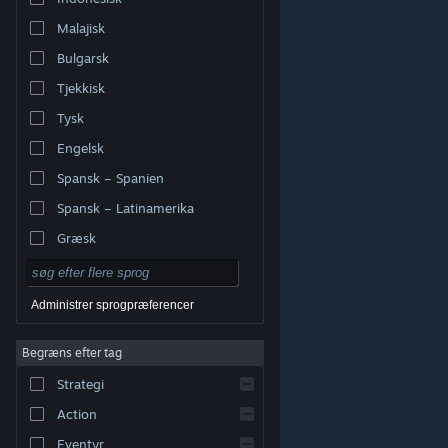
Malajisk
Bulgarsk
Tjekkisk
Tysk
Engelsk
Spansk – Spanien
Spansk – Latinamerika
Græsk
Administrer sprogpræferencer
Begræns efter tag
© Valve Corporation. Alle rettigheder forbeholdes. Alle
Strategi
varemærker tilhører deres respektive indehavere i USA
og andre lande.
Fortrolighedspolitik
|
Juridisk
|
Tilgængelighed
|
Steam-abonnentaftale
|
Action
Refunderinger
|
Cookies
Eventyr