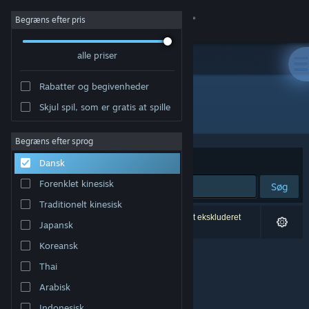
Log på
Begræns efter pris
alle priser
Butik
Rabatter og begivenheder
Fællesskab
Skjul spil, som er gratis at spille
Udvikler: Protocol Games
Om
Begræns efter sprog
Sorter efter
Relevans
Dansk
Support
Forenklet kinesisk
Søg
Traditionelt kinesisk
Skift sprog
0 resultater matcher din søgning. 5 titler er blevet ekskluderet
Japansk
baseret på dine præferencer.
Hent Steam-mobilappen
Koreansk
Thai
Vis desktop-webside
Arabisk
Indonesisk