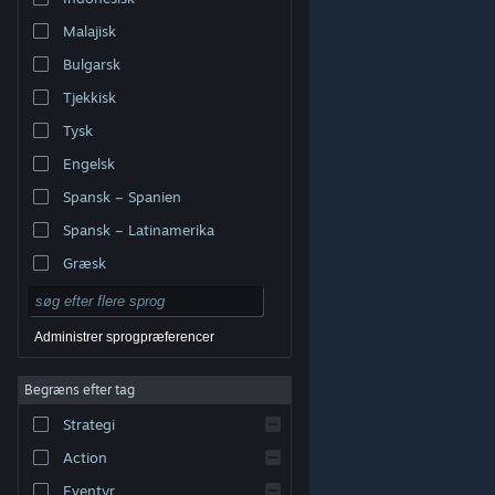
Malajisk
Bulgarsk
Tjekkisk
Tysk
Engelsk
Spansk – Spanien
Spansk – Latinamerika
Græsk
Administrer sprogpræferencer
Begræns efter tag
© Valve Corporation. Alle rettigheder forbeholdes. Alle
Strategi
varemærker tilhører deres respektive indehavere i USA
og andre lande.
Fortrolighedspolitik
|
Juridisk
|
Tilgængelighed
|
Steam-abonnentaftale
|
Action
Refunderinger
|
Cookies
Eventyr